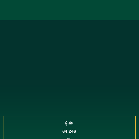
ผู้เล่น
64,246