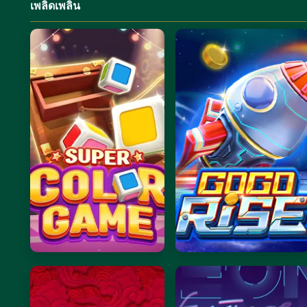
เพลิดเพลิน